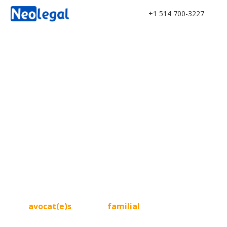
+1 514 700-3227
Compléter son divorce
rapidement, c'est possible ?
Nos
avocat(e)s
en
droit
familial
peuvent régler vos
problèmes et vous faire économiser de l’argent.