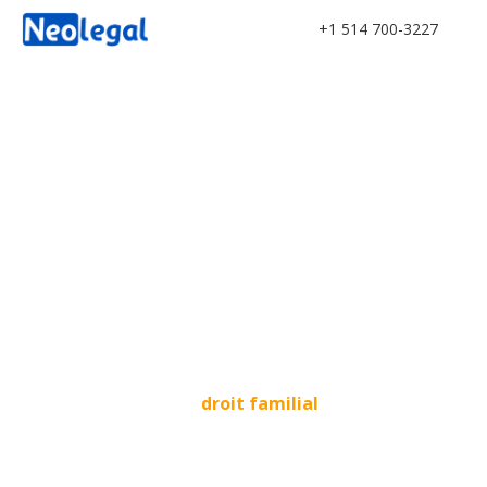
+1 514 700-3227
Garde partagée ou
exclusive ?
Modifiez votre entente de garde avec l'aide d'un
ou d'une avocate en
droit familial