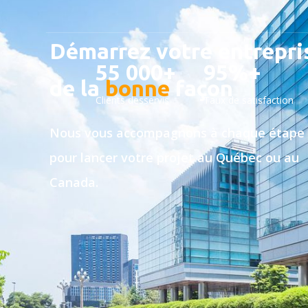
Démarrez votre entrepri
55 000+
95%+
de la
bonne
façon
Clients desservis
Taux de satisfaction
Nous vous accompagnons à chaque étape
pour lancer votre projet au Québec ou au
Canada.