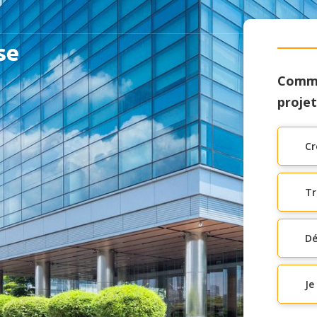
se
Comme
projet
Cr
Tr
Dé
Je