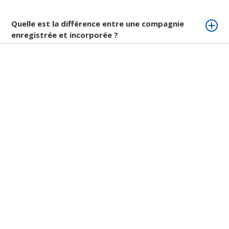
Quelle est la différence entre une compagnie
enregistrée et incorporée ?
Qui sont les avocats de Neolegal?
Quelle est votre politique de confidentialité?