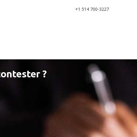
+1 514 700-3227
contester ?