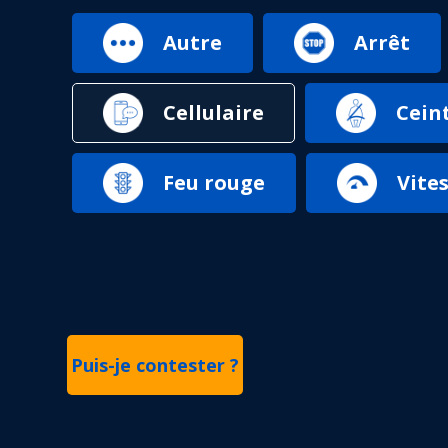
Autre
Arrêt
Cellulaire
Cein
Feu rouge
Vite
Puis-je contester ?