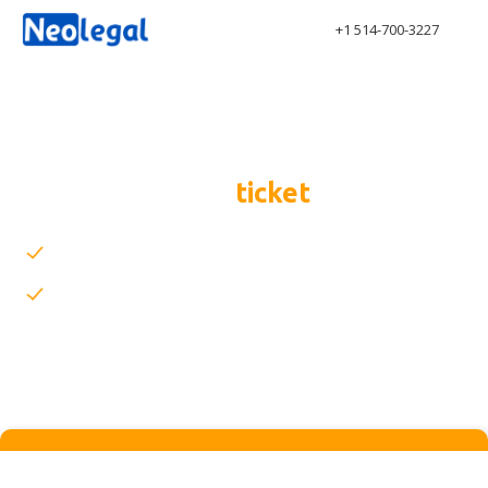
+1 514-700-3227
Pouvez-vous contester
votre
ticket
?
Protégez vos points, votre permis et votre argent
Accessible partout au Québec
55 000+
95%
Clients desservis
Taux de satisfaction