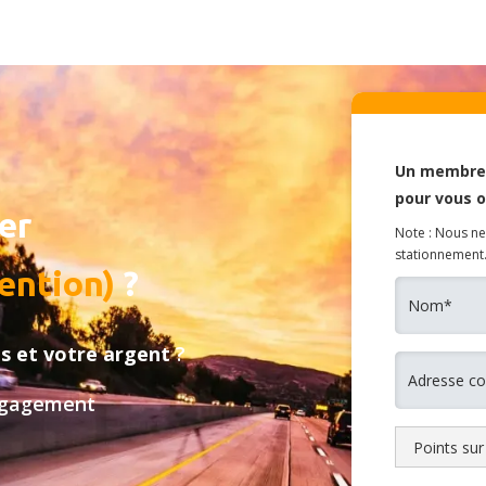
Un membre 
pour vous 
er
Note : Nous ne
stationnement
vention)
?
ts
et votre argent
?
engagement