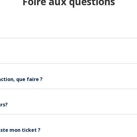
Foire aux questions
action, que faire ?
urs?
este mon ticket ?