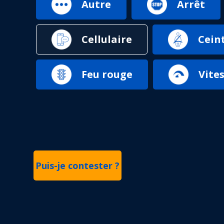
Autre
Arrêt
Cellulaire
Cein
Feu rouge
Vite
Puis-je contester ?