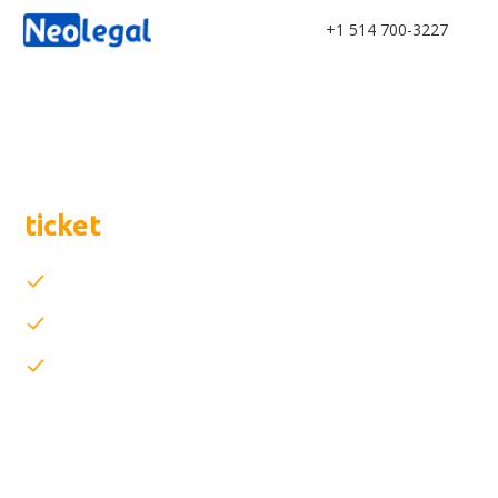
+1 514 700-3227
Pouvez-vous
contester
votre
ticket
?
Pouvez-vous sauver vos points et votre argent ?
Découvrez quelles sont vos chances
Accessible partout au Québec