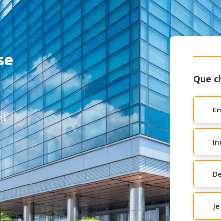
se
Que ch
En
nt
In
De
Je