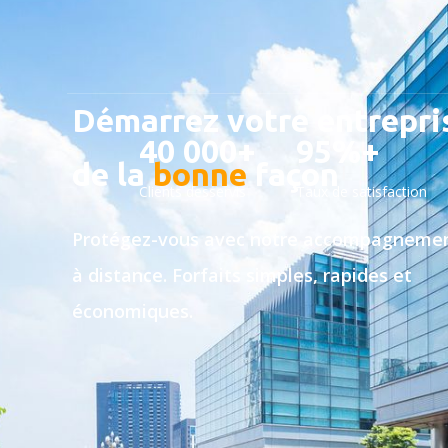
Démarrez votre entrepri
40 000+
95%+
de la
bonne
façon
Clients desservis
Taux de satisfaction
Protégez-vous avec notre accompagneme
à distance. Forfaits simples, rapides et
économiques.