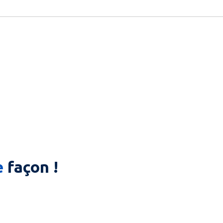
e
façon !