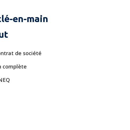
clé-en-main
ut
ntrat de société
n complète
 NEQ