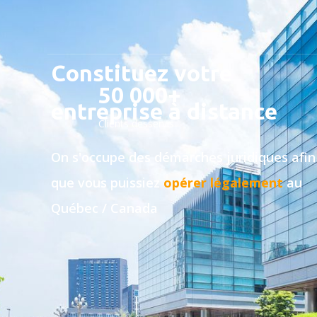
Constituez votre
50 000+
entreprise à distance
Clients desservis
On s'occupe des démarches juridiques afin
que vous puissiez
opérer légalement
au
Québec / Canada