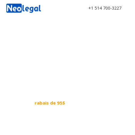
+1 514 700-3227
PROTÉGEZ-VOUS
Contrat de service rédigé par
un avocat
Profitez d'un
rabais de 95$
si vous êtes
incorporé avec Neolegal.